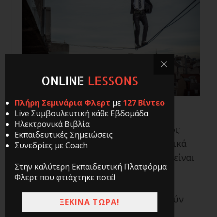
ONLINE
LESSONS
Πλήρη Σεμινάρια Φλερτ
με
127 Βίντεο
Live Συμβουλευτική κάθε Εβδομάδα
Ηλεκτρονικά Βιβλία
Ποιος είσαι; Πως σε βλέπουν οι άλλοι;
Εκπαιδευτικές Σημειώσεις
Ποια στοιχεία και ποια χαρακτηριστικά
Συνεδρίες με Coach
είναι αυτά που σε καθορίζουν; Ποια είναι
Στην καλύτερη Εκπαιδευτική Πλατφόρμα
η ταυτότητα σου;
Φλερτ που φτιάχτηκε ποτέ!
Τα παραπάνω ερωτήματα ακροβατούν
ΞΕΚΙΝΑ ΤΩΡΑ!
ανάμεσα στην ψυχοθεραπεία και τη