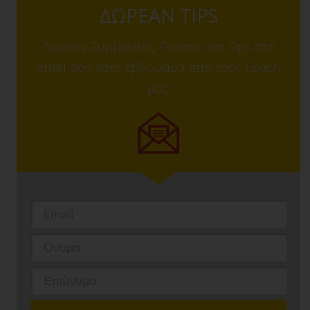
ΔΩΡΕΑΝ TIPS
Δωρέαν Συμβουλές, Γνώσεις και Tips στο
email σου κάθε εβδομάδα από τους Coach
μας!