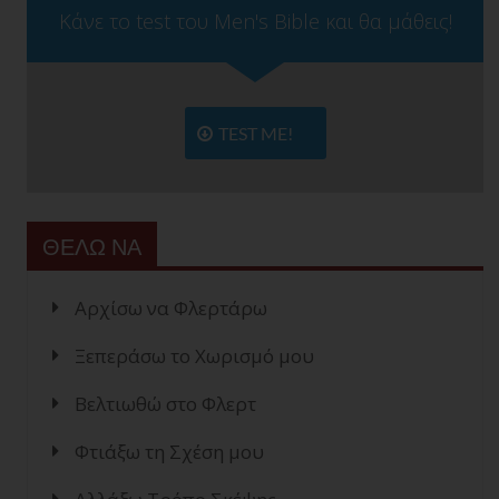
Κάνε το test του Men's Bible και θα μάθεις!
TEST ME!
ΘΕΛΩ ΝΑ
Αρχίσω να Φλερτάρω
Ξεπεράσω το Χωρισμό μου
Βελτιωθώ στο Φλερτ
Φτιάξω τη Σχέση μου