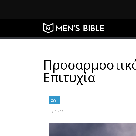
Προσαρμοστικότ
Επιτυχία
ΖΩΗ
By
Nikos