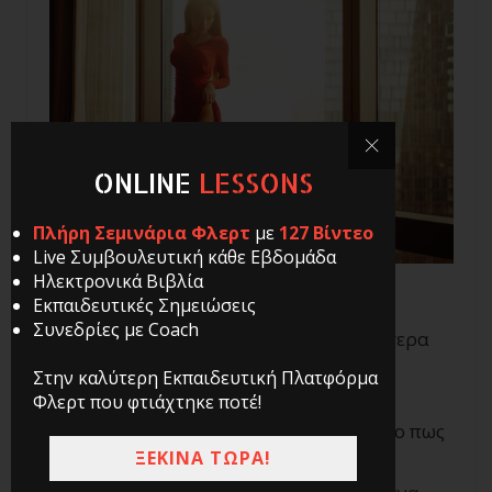
ONLINE
LESSONS
Πλήρη Σεμινάρια Φλερτ
με
127 Βίντεο
Live Συμβουλευτική κάθε Εβδομάδα
Ηλεκτρονικά Βιβλία
Εκπαιδευτικές Σημειώσεις
Συνεδρίες με Coach
Αν τώρα ξεκινάς να μαθαίνεις περισσότερα
για το φλερτ και το πώς να γίνεις πιο
Στην καλύτερη Εκπαιδευτική Πλατφόρμα
ελκυστικός και τώρα ξεκινάς να
Φλερτ που φτιάχτηκε ποτέ!
«προπονείσαι» κοινωνικά, είναι σίγουρο πως
ΞΕΚΙΝΑ ΤΩΡΑ!
θα αναρωτιέσαι πως να κερδίσεις μια