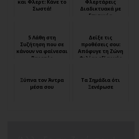
και Φλερτ: Κάνε το
Φλερτάρεις
Σωστά!
Διαδικτυακά με
Επιτυχία
5 Λάθη στη
Δείξε τις
Συζήτηση που σε
προθέσεις σου:
κάνουν να φαίνεσαι
Απόφυγε τη Ζώνη
Βαρετός
Φιλίας εξ’ αρχής
Ξύπνα τον Άντρα
Τα Σημάδια ότι
μέσα σου
Ξενέρωσε