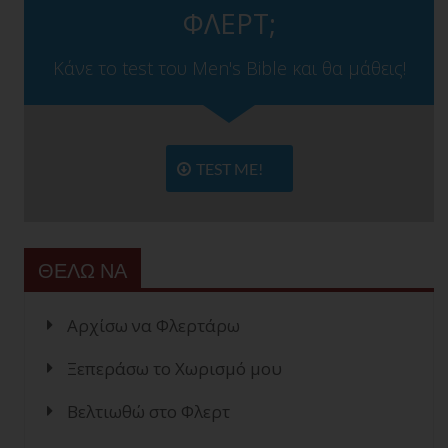
ΦΛΕΡΤ;
Κάνε το test του Men's Bible και θα μάθεις!
TEST ME!
ΘΕΛΩ ΝΑ
Αρχίσω να Φλερτάρω
Ξεπεράσω το Χωρισμό μου
Βελτιωθώ στο Φλερτ