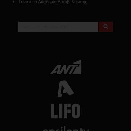
Γυναικεία Ακαδημία Αυτοβελτίωσης