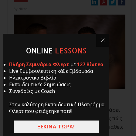
By
Nikos
ONLINE
LESSONS
Πλήρη Σεμινάρια Φλερτ
με
127 Βίντεο
Live Συμβουλευτική κάθε Εβδομάδα
Ηλεκτρονικά Βιβλία
Εκπαιδευτικές Σημειώσεις
Συνεδρίες με Coach
Στην καλύτερη Εκπαιδευτική Πλατφόρμα
Θες να βοηθήσεις το φίλο σου να φλερτάρει
Φλερτ που φτιάχτηκε ποτέ!
την κοπέλα που του αρέσει και δε ξέρεις πώς
ΞΕΚΙΝΑ ΤΩΡΑ!
να το κάνεις; Αν ναι, τότε είναι ώρα να μάθεις
τα μυστικά του σωστού wingman.