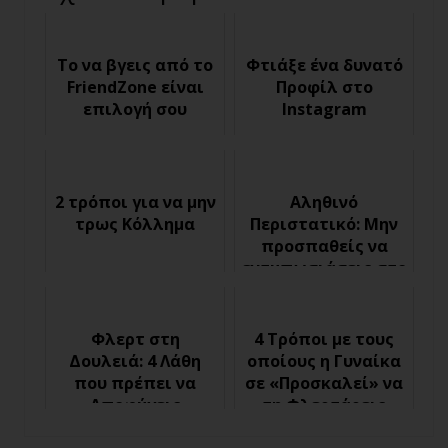
Το να βγεις από το
Φτιάξε ένα δυνατό
FriendZone είναι
Προφίλ στο
επιλογή σου
Instagram
2 τρόποι για να μην
Αληθινό
τρως Κόλλημα
Περιστατικό: Μην
προσπαθείς να
εντυπωσιάσεις στο
φλερτ
Φλερτ στη
4 Τρόποι με τους
Δουλειά: 4 Λάθη
οποίους η Γυναίκα
που πρέπει να
σε «Προσκαλεί» να
Αποφύγεις
τη Φλερτάρεις