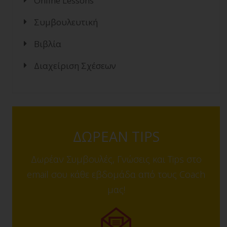
Online Lessons
Συμβουλευτική
Βιβλία
Διαχείριση Σχέσεων
ΔΩΡΕΑΝ TIPS
Δωρέαν Συμβουλές, Γνώσεις και Tips στο
email σου κάθε εβδομάδα από τους Coach
μας!