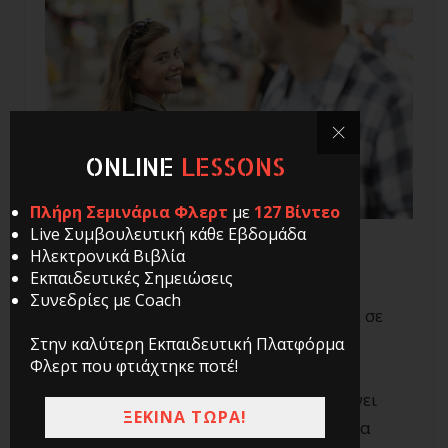
ONLINE
LESSONS
Πλήρη Σεμινάρια Φλερτ
με
127 Βίντεο
Live Συμβουλευτική κάθε Εβδομάδα
Ηλεκτρονικά Βιβλία
Εκπαιδευτικές Σημειώσεις
Υπάρχει μια τεράστια παρανόηση που
Συνεδρίες με Coach
κάνουν πολύ μεταξύ του μια κοπέλα να σε
φλερτάρει ή να είναι απλά φιλική.
Στην καλύτερη Εκπαιδευτική Πλατφόρμα
Φλερτ που φτιάχτηκε ποτέ!
Ενδεχομένως, μια γυναίκα να σου στέλνει
ΞΕΚΙΝΑ ΤΩΡΑ!
πολλές φορές μεικτά μηνύματα τα οποία