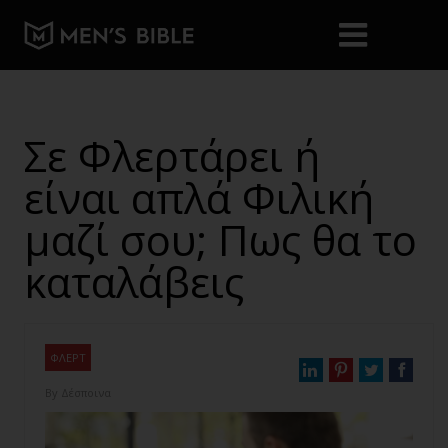
Σε Φλερτάρει ή
είναι απλά Φιλική
μαζί σου; Πως θα το
καταλάβεις
ΦΛΕΡΤ
By
Δέσποινα