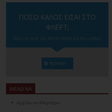
ΠΟΣΟ ΚΑΛΟΣ ΕΙΣΑΙ ΣΤΟ
ΦΛΕΡΤ;
Κάνε το test του Men's Bible και θα μάθεις!
TEST ME!
ΘΕΛΩ ΝΑ
Αρχίσω να Φλερτάρω