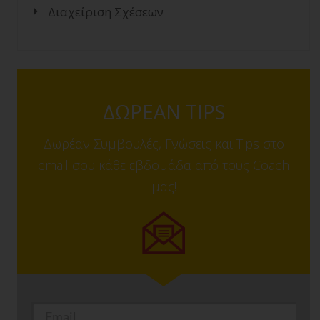
Διαχείριση Σχέσεων
ΔΩΡΕΑΝ TIPS
Δωρέαν Συμβουλές, Γνώσεις και Tips στο
email σου κάθε εβδομάδα από τους Coach
μας!