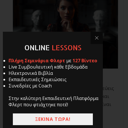
ONLINE
LESSONS
Πλήρη Σεμινάρια Φλερτ
με
127 Βίντεο
Live Συμβουλευτική κάθε Εβδομάδα
Ηλεκτρονικά Βιβλία
Εκπαιδευτικές Σημειώσεις
Συνεδρίες με Coach
Η ικανότητα να διαβάζεις και να ερμηνεύεις
σωστά τη γλώσσα σώματος των άλλων, και
Στην καλύτερη Εκπαιδευτική Πλατφόρμα
ειδικά των γυναικών που φλερτάρεις, είναι
Φλερτ που φτιάχτηκε ποτέ!
πολύ σημαντική στην επικοινωνία.
ΞΕΚΙΝΑ ΤΩΡΑ!