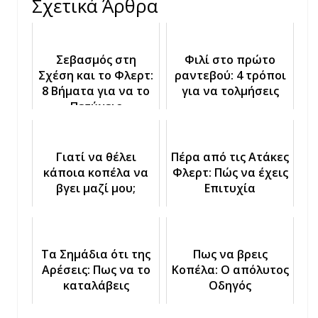
Σχετικά Άρθρα
Σεβασμός στη
Φιλί στο πρώτο
Σχέση και το Φλερτ:
ραντεβού: 4 τρόποι
8 Βήματα για να το
για να τολμήσεις
Πετύχεις
Γιατί να θέλει
Πέρα από τις Ατάκες
κάποια κοπέλα να
Φλερτ: Πώς να έχεις
βγει μαζί μου;
Επιτυχία
Τα Σημάδια ότι της
Πως να βρεις
Αρέσεις: Πως να το
Κοπέλα: Ο απόλυτος
καταλάβεις
Οδηγός