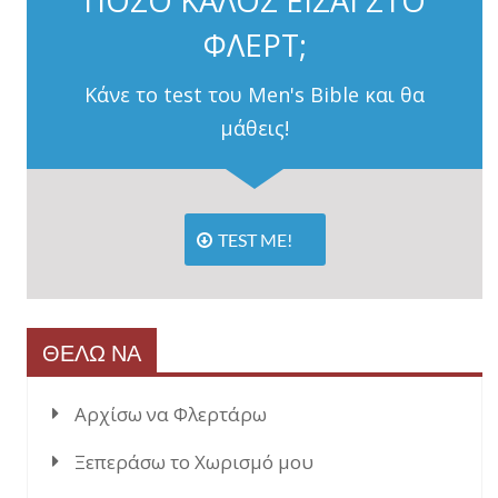
ΠΟΣΟ ΚΑΛΟΣ ΕΙΣΑΙ ΣΤΟ
ΦΛΕΡΤ;
Κάνε το test του Men's Bible και θα
μάθεις!
TEST ME!
ΘΕΛΩ ΝΑ
Αρχίσω να Φλερτάρω
Ξεπεράσω το Χωρισμό μου