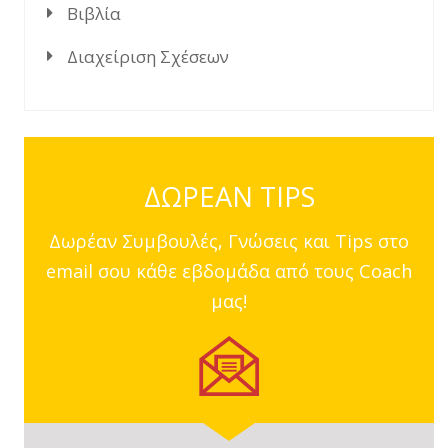
Βιβλία
Διαχείριση Σχέσεων
ΔΩΡΕΑΝ TIPS
Δωρέαν Συμβουλές, Γνώσεις και Tips στο
email σου κάθε εβδομάδα από τους Coach
μας!