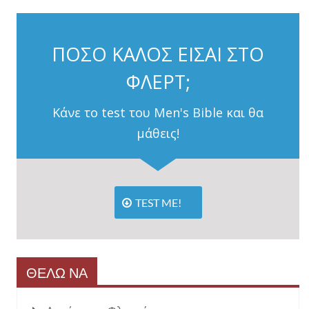
ΠΟΣΟ ΚΑΛΟΣ ΕΙΣΑΙ ΣΤΟ
ΦΛΕΡΤ;
Κάνε το test του Men's Bible και θα
μάθεις!
TEST ME!
ΘΕΛΩ ΝΑ