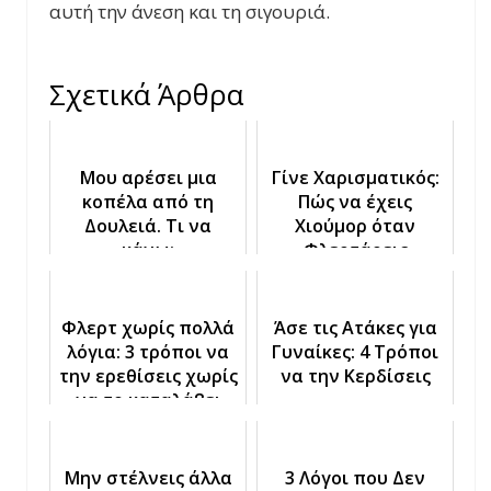
αυτή την άνεση και τη σιγουριά.
Σχετικά Άρθρα
Μου αρέσει μια
Γίνε Χαρισματικός:
κοπέλα από τη
Πώς να έχεις
Δουλειά. Τι να
Χιούμορ όταν
κάνω;
Φλερτάρεις
Φλερτ χωρίς πολλά
Άσε τις Ατάκες για
λόγια: 3 τρόποι να
Γυναίκες: 4 Τρόποι
την ερεθίσεις χωρίς
να την Κερδίσεις
να το καταλάβει
Μην στέλνεις άλλα
3 Λόγοι που Δεν