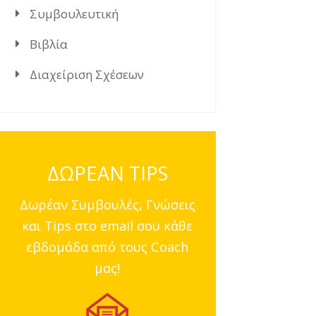
Συμβουλευτική
Βιβλία
Διαχείριση Σχέσεων
ΔΩΡΕΑΝ TIPS
Δωρέαν Συμβουλές, Γνώσεις
και Tips στο email σου κάθε
εβδομάδα από τους Coach
μας!