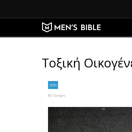
Τοξική Οικογένε
ΖΩΗ
By
Giorgos