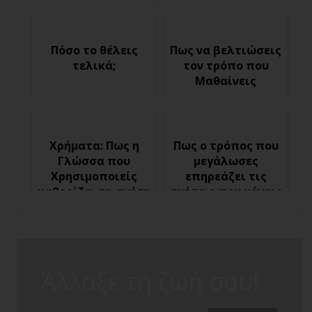
σου
Πόσο το θέλεις
Πως να βελτιώσεις
τελικά;
τον τρόπο που
Μαθαίνεις
Χρήματα: Πως η
Πως ο τρόπος που
Γλώσσα που
μεγάλωσες
Χρησιμοποιείς
επηρεάζει τις
καθορίζει τη σχέση
σχέσεις που κάνεις
σου μαζί τους
- Two Coaches and a
drink 59
Άλλαξε τη ζωή σου!