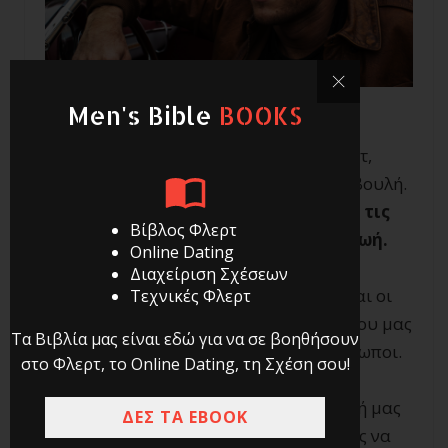
Men's Bible
BOOKS
Όταν ξεκινούσα το ταξίδι μου στο φλερτ,
έλαβα μια πραγματικά πολύ καλή συμβουλή.
Μου είπαν:
Αν θες να γίνεις καλός με τις
Βίβλος Φλερτ
γυναίκες, ζήσε μια ενδιαφέρουσα ζωή.
Online Dating
Διαχείριση Σχέσεων
Και είχαν δίκιο. Η ενδιαφέρουσα ζωή και οι
Τεχνικές Φλερτ
ενδιαφέρουσες εμπειρίες είναι αυτές που μας
Τα Βιβλία μας είναι εδώ για να σε βοηθήσουν
κάνουν να έχουμε ενδιαφέρον ως άνθρωποι.
στο Φλερτ, το Online Dating, τη Σχέση σου!
Και δεν χρειάζεται να αποτελείται η ζωή μας
ΔΕΣ ΤΑ EBOOK
από «σπουδαίες» εμπειρίες, αρκεί αυτές να