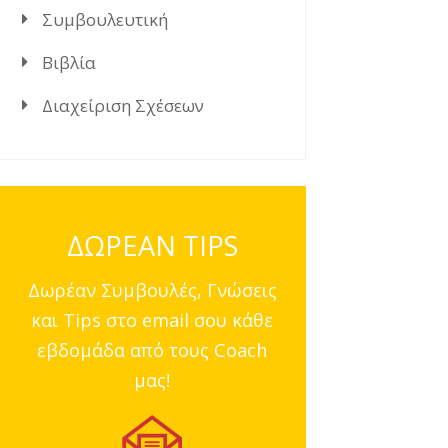
Συμβουλευτική
Βιβλία
Διαχείριση Σχέσεων
ΔΩΡΕΑΝ TIPS
Δωρέαν Συμβουλές, Γνώσεις
και Tips στο email σου κάθε
εβδομάδα από τους Coach
μας!