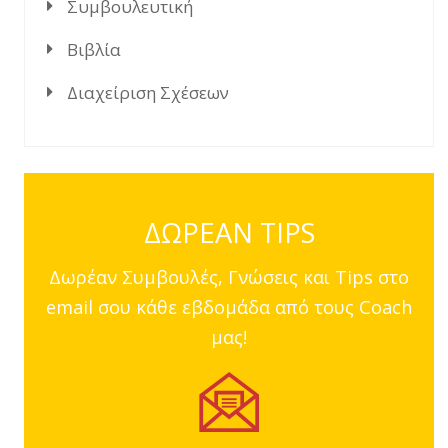
Συμβουλευτική
Βιβλία
Διαχείριση Σχέσεων
ΔΩΡΕΑΝ TIPS
Δωρέαν Συμβουλές, Γνώσεις και Tips στο
email σου κάθε εβδομάδα από τους Coach
μας!