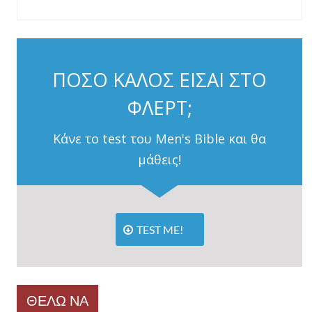
ΠΟΣΟ ΚΑΛΟΣ ΕΙΣΑΙ ΣΤΟ
ΦΛΕΡΤ;
Κάνε το test του Men's Bible και θα
μάθεις!
TEST ME!
ΘΕΛΩ ΝΑ