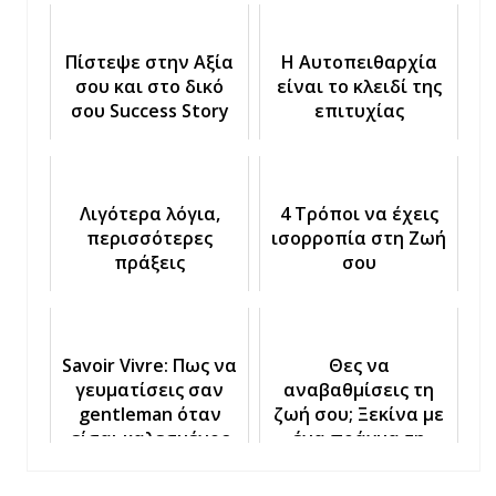
Πίστεψε στην Αξία
Η Αυτοπειθαρχία
σου και στο δικό
είναι το κλειδί της
σου Success Story
επιτυχίας
Λιγότερα λόγια,
4 Τρόποι να έχεις
περισσότερες
ισορροπία στη Ζωή
πράξεις
σου
Savoir Vivre: Πως να
Θες να
γευματίσεις σαν
αναβαθμίσεις τη
gentleman όταν
ζωή σου; Ξεκίνα με
είσαι καλεσμένος
ένα πράγμα τη
για δείπνο
φορά