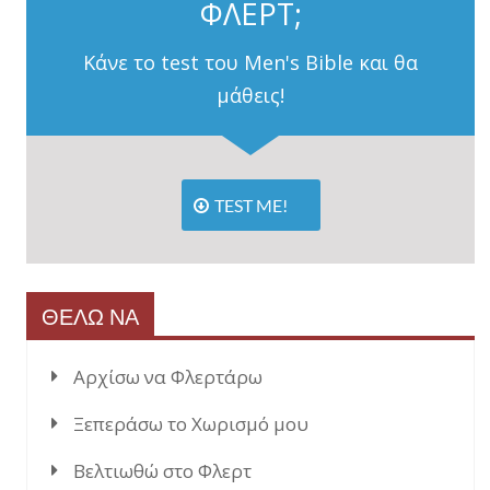
ΦΛΕΡΤ;
Κάνε το test του Men's Bible και θα
μάθεις!
TEST ME!
ΘΕΛΩ ΝΑ
Αρχίσω να Φλερτάρω
Ξεπεράσω το Χωρισμό μου
Βελτιωθώ στο Φλερτ