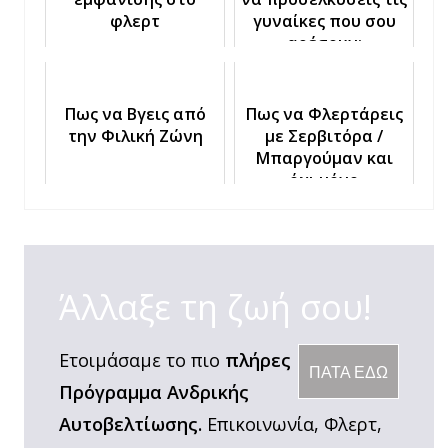
φλερτ
γυναίκες που σου
αρέσουν;
Πως να Βγεις από
Πως να Φλερτάρεις
την Φιλική Ζώνη
με Σερβιτόρα /
Μπαργούμαν και
όχι μόνο
Άλλαξε τη ζωή σου!
Ετοιμάσαμε το πιο
πλήρες
ΠΑΤΑ ΕΔΩ
Πρόγραμμα Ανδρικής
Αυτοβελτίωσης.
Επικοινωνία, Φλερτ,