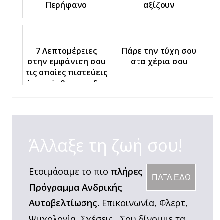
Περήφανο
αξίζουν
7 Λεπτομέρειες
Πάρε την τύχη σου
στην εμφάνιση σου
στα χέρια σου
τις οποίες πιστεύεις
ότι οι άνθρωποι δεν
παρατηρούν
Άλλαξε τη ζωή σου!
Ετοιμάσαμε το πιο
πλήρες
ΠΑΤΑ ΕΔΩ
Πρόγραμμα Ανδρικής
Αυτοβελτίωσης.
Επικοινωνία, Φλερτ,
Ψυχολογία, Σχέσεις. Σου δίνουμε τα