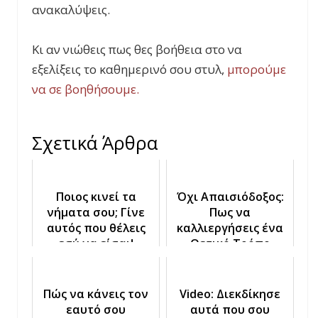
ανακαλύψεις.
Κι αν νιώθεις πως θες βοήθεια στο να
εξελίξεις το καθημερινό σου στυλ,
μπορούμε
να σε βοηθήσουμε.
Σχετικά Άρθρα
Ποιος κινεί τα
Όχι Απαισιόδοξος:
νήματα σου; Γίνε
Πως να
αυτός που θέλεις
καλλιεργήσεις ένα
εσύ να είσαι!
Θετικό Τρόπο
Σκέψης
Πώς να κάνεις τον
Video: Διεκδίκησε
εαυτό σου
αυτά που σου