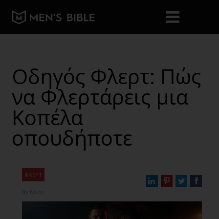
Οδηγός Φλερτ: Πώς
να Φλερτάρεις μια
Κοπέλα
οπουδήποτε
ΦΛΕΡΤ
By
Nikos