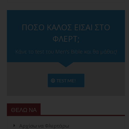
ΠΟΣΟ ΚΑΛΟΣ ΕΙΣΑΙ ΣΤΟ
ΦΛΕΡΤ;
Κάνε το test του Men's Bible και θα μάθεις!
TEST ME!
ΘΕΛΩ ΝΑ
Αρχίσω να Φλερτάρω