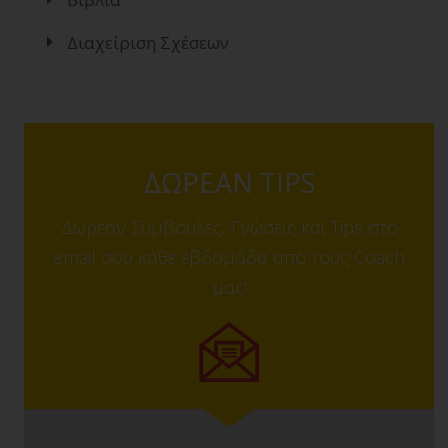
Διαχείριση Σχέσεων
ΔΩΡΕΑΝ TIPS
Δωρέαν Συμβουλές, Γνώσεις και Tips στο
email σου κάθε εβδομάδα από τους Coach
μας!