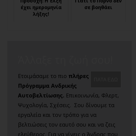
Προσοχή: Η Έλξη
Γιατί το Πορνό δεν
έχει ημερομηνία
σε βοηθάει
λήξης!
Άλλαξε τη ζωή σου!
Ετοιμάσαμε το πιο
πλήρες
ΠΑΤΑ ΕΔΩ
Πρόγραμμα Ανδρικής
Αυτοβελτίωσης.
Επικοινωνία, Φλερτ,
Ψυχολογία, Σχέσεις. Σου δίνουμε τα
εργαλεία και τον τρόπο για να
βελτιώσεις τον εαυτό σου και να ζεις
ελεύθερος. Για να γίνεις ο Άνδρας που