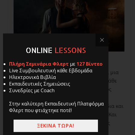
ONLINE
LESSONS
Πλήρη Σεμινάρια Φλερτ
με
127 Βίντεο
Live Συμβουλευτική κάθε Εβδομάδα
Το φλερτ, όπως και η επικοινωνία, είναι μια
Ηλεκτρονικά Βιβλία
μορφή τέχνης. Και όπως συμβαίνει σε κάθε
Εκπαιδευτικές Σημειώσεις
τέχνη, έτσι και σ’ αυτό, πίσω από το χάος
Συνεδρίες με Coach
βρίσκονται μοτίβα, τα οποία
Στην καλύτερη Εκπαιδευτική Πλατφόρμα
συμπυκνώνονται σε συγκεκριμένα στάδια και
Φλερτ που φτιάχτηκε ποτέ!
βήματα που μπορείς να ακολουθήσεις. Και
για αυτό καλό είναι να υπάρχει κάποιος
ΞΕΚΙΝΑ ΤΩΡΑ!
οδηγός φλερτ που να μπορεί να σε