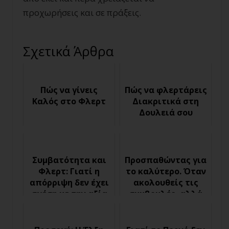
προχωρήσεις και σε πράξεις.
Σχετικά Άρθρα
Πώς να γίνεις
Πώς να φλερτάρεις
Καλός στο Φλερτ
Διακριτικά στη
Δουλειά σου
Συμβατότητα και
Προσπαθώντας για
Φλερτ: Γιατί η
το καλύτερο. Όταν
απόρριψη δεν έχει
ακολουθείς τις
σχέση με την αξία
συμβουλές, αλλά
σου ως άντρας
δεν έχεις
αποτέλεσμα