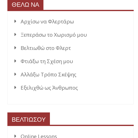
ΘΕΛΩ ΝΑ
Αρχίσω να Φλερτάρω
Ξεπεράσω το Χωρισμό μου
Βελτιωθώ στο Φλερτ
Φτιάξω τη Σχέση μου
Αλλάξω Τρόπο Σκέψης
Εξελιχθώ ως Άνθρωπος
ΒΕΛΤΙΩΣΟΥ
Online Lessons