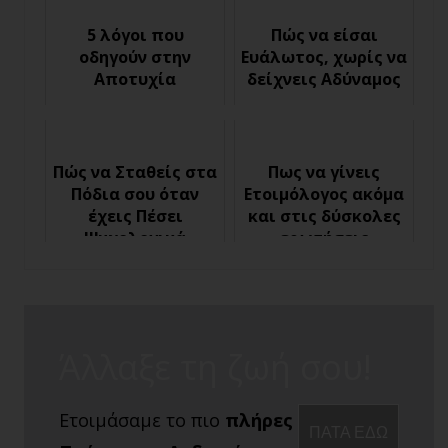
σου
5 λόγοι που
Πώς να είσαι
οδηγούν στην
Ευάλωτος, χωρίς να
Αποτυχία
δείχνεις Αδύναμος
Πώς να Σταθείς στα
Πως να γίνεις
Πόδια σου όταν
Ετοιμόλογος ακόμα
έχεις Πέσει
και στις δύσκολες
Ψυχολογικά
ερωτήσεις
Άλλαξε τη ζωή σου!
Ετοιμάσαμε το πιο
πλήρες
ΠΑΤΑ ΕΔΩ