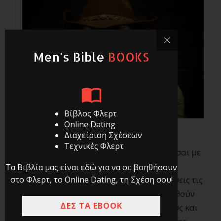
Men's Bible
BOOKS
Βίβλος Φλερτ
Online Dating
Διαχείριση Σχέσεων
Τεχνικές Φλερτ
Η θετική πλευρά του να συναναστρέφεσαι με
χειριστικούς ανθρώπους ,είναι πως οι
Τα Βιβλία μας είναι εδώ για να σε βοηθήσουν
στο Φλερτ, το Online Dating, τη Σχέση σου!
άνθρωποι αυτοί σε βοηθούν να εντοπίσεις τις
αδυναμίες σου. Και αυτό γιατί προσπαθούν
ΔΕΣ ΤΑ EBOOK
να τις εκμεταλλευτούν προς όφελος τους και