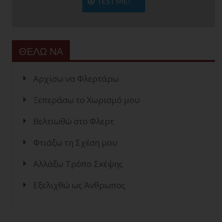
TEST ME!
ΘΕΛΩ ΝΑ
Αρχίσω να Φλερτάρω
Ξεπεράσω το Χωρισμό μου
Βελτιωθώ στο Φλερτ
Φτιάξω τη Σχέση μου
Αλλάξω Τρόπο Σκέψης
Εξελιχθώ ως Άνθρωπος