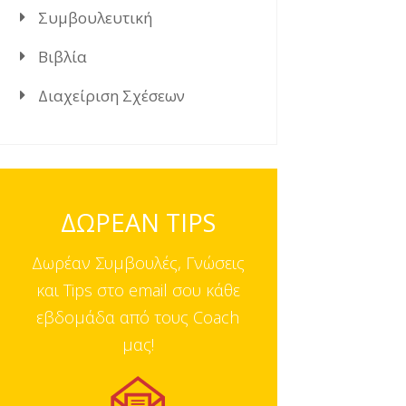
Συμβουλευτική
Βιβλία
Διαχείριση Σχέσεων
ΔΩΡΕΑΝ TIPS
Δωρέαν Συμβουλές, Γνώσεις
και Tips στο email σου κάθε
εβδομάδα από τους Coach
μας!