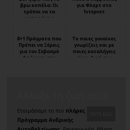
βρω κοπέλα: Οι
για Φλερτ στο
τρόποι να τα
Ίντερνετ
καταφέρεις
8+1 Πράγματα που
Το ποιες γυναίκες
Πρέπει να Ξέρεις
γνωρίζεις και με
για τον Σεβασμό
ποιες καταλήγεις
Απέναντι στη
είναι Δική σου
Γυναίκα
Ευθύνη
Άλλαξε τη ζωή σου!
Ετοιμάσαμε το πιο
πλήρες
ΠΑΤΑ ΕΔΩ
Πρόγραμμα Ανδρικής
Αυτοβελτίωσης.
Επικοινωνία, Φλερτ,