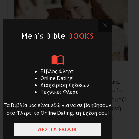
Men's Bible
BOOKS
Βίβλος Φλερτ
Online Dating
Υπόθεσε για μια στιγμή, πως είσαι γυναίκα.
Διαχείριση Σχέσεων
Έχεις βγει για ποτό με μια φίλη σου να πείτε
Τεχνικές Φλερτ
τα νέα σας και εκεί που συζητάς χαλαρά μαζί
Τα Βιβλία μας είναι εδώ για να σε βοηθήσουν
της, πετάγεται ένας άνδρας από τη διπλανή
στο Φλερτ, το Online Dating, τη Σχέση σου!
παρέα και αρχίζει να σας κάνει βαρετές
ερωτήσεις για να σας πιάσει κουβέντα.
ΔΕΣ ΤΑ EBOOK