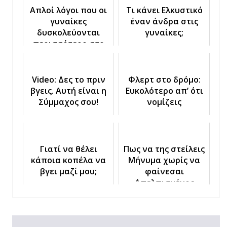
Απλοί λόγοι που οι
Τι κάνει Ελκυστικό
γυναίκες
έναν άνδρα στις
δυσκολεύονται
γυναίκες;
περισσότερο στο
φλερτ
Video: Δες το πριν
Φλερτ στο δρόμο:
βγεις. Αυτή είναι η
Ευκολότερο απ’ ότι
Σύμμαχος σου!
νομίζεις
Γιατί να θέλει
Πως να της στείλεις
κάποια κοπέλα να
Μήνυμα χωρίς να
βγει μαζί μου;
φαίνεσαι
Απελπισμένος