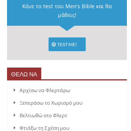
Κάνε το test του Men's Bible και θα
μάθεις!
TEST ME!
ΘΕΛΩ ΝΑ
Αρχίσω να Φλερτάρω
Ξεπεράσω το Χωρισμό μου
Βελτιωθώ στο Φλερτ
Φτιάξω τη Σχέση μου