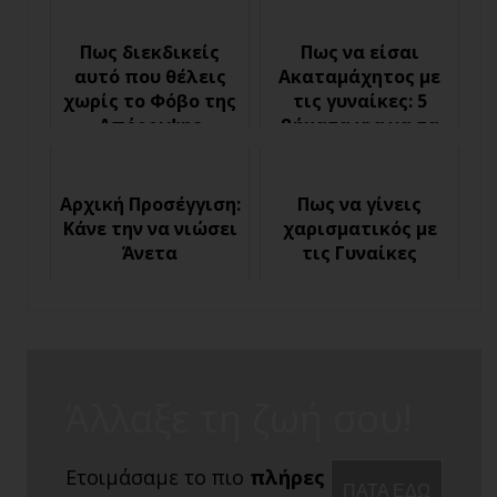
Πως διεκδικείς
Πως να είσαι
αυτό που θέλεις
Ακαταμάχητος με
χωρίς το Φόβο της
τις γυναίκες: 5
Απόρριψης
βήματα για να τα
καταφέρεις
Αρχική Προσέγγιση:
Πως να γίνεις
Κάνε την να νιώσει
χαρισματικός με
Άνετα
τις Γυναίκες
Άλλαξε τη ζωή σου!
Ετοιμάσαμε το πιο
πλήρες
ΠΑΤΑ ΕΔΩ