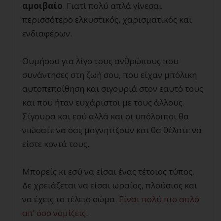
αμοιβαίο
. Γιατί πολύ απλά γίνεσαι
περισσότερο ελκυστικός, χαρισματικός και
ενδιαφέρων.
Θυμήσου για λίγο τους ανθρώπους που
συνάντησες στη ζωή σου, που είχαν μπόλικη
αυτοπεποίθηση και σιγουριά στον εαυτό τους
και που ήταν ευχάριστοι με τους άλλους.
Σίγουρα και εσύ αλλά και οι υπόλοιποι θα
νιώσατε να σας μαγνητίζουν και θα θέλατε να
είστε κοντά τους.
Μπορείς κι εσύ να είσαι ένας τέτοιος τύπος.
Δε χρειάζεται να είσαι ωραίος, πλούσιος και
να έχεις το τέλειο σώμα.
Είναι πολύ πιο απλό
απ’ όσο νομίζεις
.