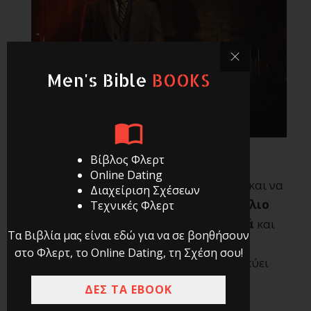
Men's Bible
BOOKS
Βίβλος Φλερτ
Online Dating
Το να μάθεις να αγαπάς τον εαυτό σου και να
Διαχείριση Σχέσεων
τον αποδέχεσαι αποτελεί
βασικό θεμέλιο
Τεχνικές Φλερτ
του να φλερτάρεις αποτελεσματικά
και
Τα Βιβλία μας είναι εδώ για να σε βοηθήσουν
να διατηρείς μια ποιοτική σχέση. Η
στο Φλερτ, το Online Dating, τη Σχέση σου!
συναισθηματική δύναμη του άνδρα ελκύει
έντονα μια γυναίκα, ενώ αντίθετα η
ΔΕΣ ΤΑ EBOOK
συναισθηματική αδυναμία την απωθεί.