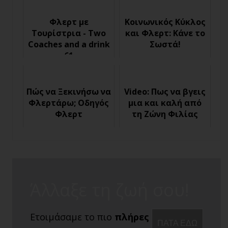
Φλερτ με
Κοινωνικός Κύκλος
Τουρίστρια - Two
και Φλερτ: Κάνε το
Coaches and a drink
Σωστά!
61
Πώς να Ξεκινήσω να
Video: Πως να βγεις
Φλερτάρω; Οδηγός
μια και καλή από
Φλερτ
τη Ζώνη Φιλίας
Άλλαξε τη ζωή σου!
Ετοιμάσαμε το πιο
πλήρες
ΠΑΤΑ ΕΔΩ