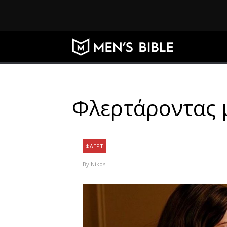
Φλερτάροντας μ
ΦΛΕΡΤ
By
Nikos