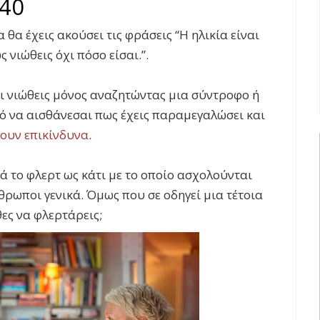
 40
 θα έχεις ακούσει τις φράσεις “Η ηλικία είναι
 νιώθεις όχι πόσο είσαι.”.
αι νιώθεις μόνος αναζητώντας μια σύντροφο ή
ικό να αισθάνεσαι πως έχεις παραμεγαλώσει και
ύουν επικίνδυνα
.
ά το φλερτ ως κάτι με το οποίο ασχολούνται
νθρωποι γενικά. Όμως που σε οδηγεί μια τέτοια
θες να φλερτάρεις;