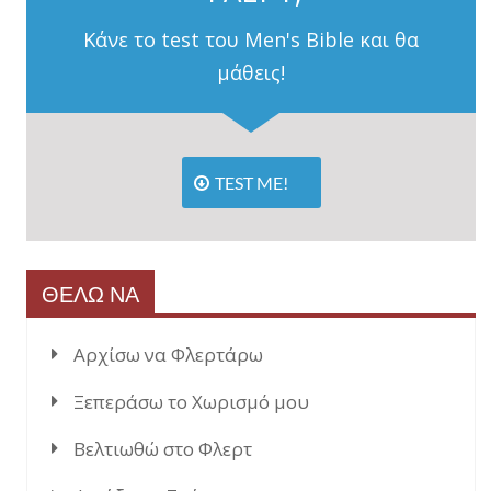
Κάνε το test του Men's Bible και θα
μάθεις!
TEST ME!
ΘΕΛΩ ΝΑ
Αρχίσω να Φλερτάρω
Ξεπεράσω το Χωρισμό μου
Βελτιωθώ στο Φλερτ