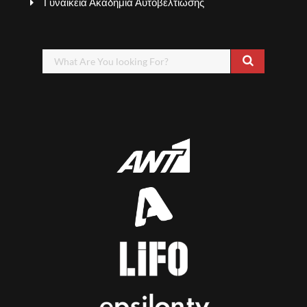
Γυναικεία Ακαδημία Αυτοβελτίωσης