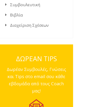
Συμβουλευτική
Βιβλία
Διαχείριση Σχέσεων
ΔΩΡΕΑΝ TIPS
Δωρέαν Συμβουλές, Γνώσεις
και Tips στο email σου κάθε
εβδομάδα από τους Coach
μας!