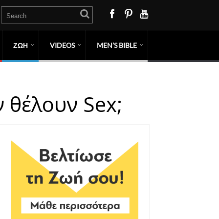
ΖΩΗ
VIDEOS
MEN’S BIBLE
ν θέλουν Sex;