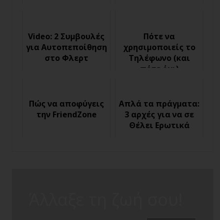
Video: 2 Συμβουλές
Πότε να
για Αυτοπεποίθηση
χρησιμοποιείς το
στο Φλερτ
Τηλέφωνο (και
πότε όχι)
Πώς να αποφύγεις
Απλά τα πράγματα:
την FriendZone
3 αρχές για να σε
Θέλει Ερωτικά
Άλλαξε τη ζωή σου!