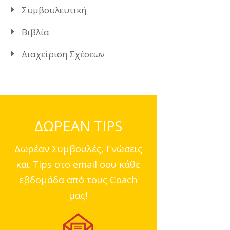
Συμβουλευτική
Βιβλία
Διαχείριση Σχέσεων
ΔΩΡΕΑΝ TIPS
Δωρέαν Συμβουλές, Γνώσεις
και Tips στο email σου κάθε
εβδομάδα από τους Coach
μας!