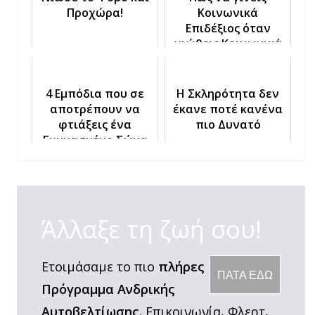
Προχώρα!
Κοινωνικά
Επιδέξιος όταν
νιώθεις Κοινωνικά
Αδέξιος
4 Εμπόδια που σε
Η Σκληρότητα δεν
αποτρέπουν να
έκανε ποτέ κανένα
φτιάξεις ένα
πιο Δυνατό
Γυμνασμένο Σώμα
Άλλαξε τη ζωή σου!
Ετοιμάσαμε το πιο
πλήρες
ΠΑΤΑ ΕΔΩ
Πρόγραμμα Ανδρικής
Αυτοβελτίωσης.
Επικοινωνία, Φλερτ,