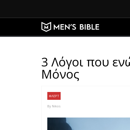
3 Λόγοι που εν
Μόνος
ΦΛΕΡΤ
By
Nikos