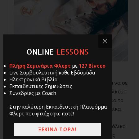
ONLINE
LESSONS
Πλήρη Σεμινάρια Φλερτ
με
127 Βίντεο
Live Συμβουλευτική κάθε Εβδομάδα
Ηλεκτρονικά Βιβλία
Αν αναρωτιέσαι πως κάνεις μια γυναίκα να σε
Εκπαιδευτικές Σημειώσεις
θέλει ερωτικά, τότε ψάχνοντας στο διαδίκτυο
Συνεδρίες με Coach
θα βρεις αρκετό υλικό και συμβουλές για το
Στην καλύτερη Εκπαιδευτική Πλατφόρμα
πώς να γνωρίσεις και να έλξεις μια γυναίκα.
Φλερτ που φτιάχτηκε ποτέ!
Και το πιθανότερο είναι να ξοδέψεις μπόλικο
ΞΕΚΙΝΑ ΤΩΡΑ!
χρόνο διαβάζοντας διάφορες και πολλές