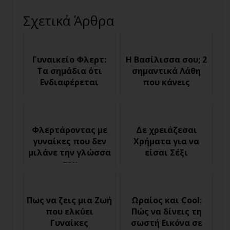
Σχετικά Άρθρα
Γυναικείο Φλερτ:
Η Βασίλισσα σου; 2
Τα σημάδια ότι
σημαντικά Λάθη
Ενδιαφέρεται
που κάνεις
Φλερτάροντας με
Δε χρειάζεσαι
γυναίκες που δεν
Χρήματα για να
μιλάνε την γλώσσα
είσαι Σέξι
σου
Πως να ζεις μια Ζωή
Ωραίος και Cool:
που ελκύει
Πώς να δίνεις τη
Γυναίκες
σωστή Εικόνα σε