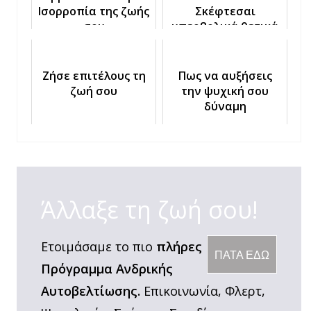
Ισορροπία της ζωής
Σκέφτεσαι
σου
υπερβολικά θετικά
σου κάνει Κακό
Ζήσε επιτέλους τη
Πως να αυξήσεις
ζωή σου
την ψυχική σου
δύναμη
Άλλαξε τη ζωή σου!
Ετοιμάσαμε το πιο
πλήρες
ΠΑΤΑ ΕΔΩ
Πρόγραμμα Ανδρικής
Αυτοβελτίωσης.
Επικοινωνία, Φλερτ,