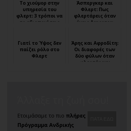
Το χιούμορ στην
Άσπεργκερ και
υπηρεσία του
Φλερτ: Πως
φλερτ: 3 τρόποι να
φλερτάρεις όταν
το αξιοποιήσεις
έχεις Asperger;
Γιατί το Ύψος δεν
Άρης και Αφροδίτη:
παίζει ρόλο στο
Οι διαφορές των
Φλερτ
δύο φύλων όταν
φλερτάρουν
Άλλαξε τη ζωή σου!
Ετοιμάσαμε το πιο
πλήρες
ΠΑΤΑ ΕΔΩ
Πρόγραμμα Ανδρικής