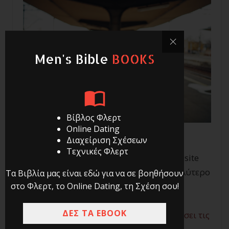
Men's Bible
BOOKS
Βίβλος Φλερτ
Online Dating
Διαχείριση Σχέσεων
Τεχνικές Φλερτ
Λαμβάνουμε από αρκετούς φίλους του site
μηνύματα του τύπου “Ποιο είναι το καλύτερο
Τα Βιβλία μας είναι εδώ για να σε βοηθήσουν
στο Φλερτ, το Online Dating, τη Σχέση σου!
μέρος για να γνωρίσεις γυναίκες;”
ΔΕΣ ΤΑ EBOOK
Η αλήθεια είναι πως
αν έχεις καλλιεργήσει τις