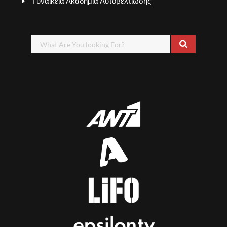
Γυναικεία Ακαδημία Αυτοβελτίωσης