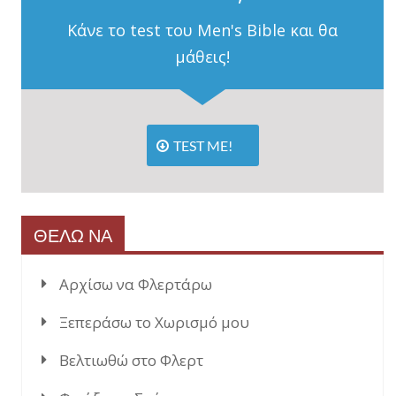
Κάνε το test του Men's Bible και θα
μάθεις!
TEST ME!
ΘΕΛΩ ΝΑ
Αρχίσω να Φλερτάρω
Ξεπεράσω το Χωρισμό μου
Βελτιωθώ στο Φλερτ