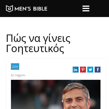
Πώς να γίνεις
Γοητευτικός
ΖΩΗ
By
Vaggelis