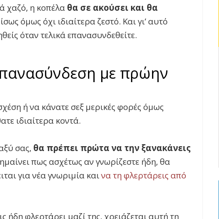
κά χαζό, η κοπέλα
θα σε ακούσει και θα
, ίσως όμως όχι ιδιαίτερα ζεστό. Και γι’ αυτό
ηθείς όταν τελικά επανασυνδεθείτε.
επανασύνδεση με πρώην
χέση ή να κάνατε σεξ μερικές φορές όμως
ατε ιδιαίτερα κοντά.
ταξύ σας,
θα πρέπει πρώτα να την ξανακάνεις
σημαίνει πως ασχέτως αν γνωρίζεστε ήδη, θα
ιται για νέα γνωριμία και
να τη φλερτάρεις από
ς ήδη φλερτάρει μαζί της, χρειάζεται αυτή τη