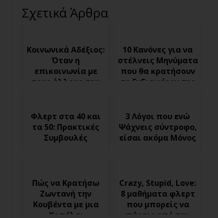
Σχετικά Άρθρα
Κοινωνικά Αδέξιος:
10 Κανόνες για να
Όταν η
στέλνεις Μηνύματα
επικοινωνία με
που θα κρατήσουν
τους άλλους σου
το Ενδιαφέρον της
φαίνεται εφιάλτης
Φλερτ στα 40 και
3 Λόγοι που ενώ
τα 50: Πρακτικές
Ψάχνεις σύντροφο,
Συμβουλές
είσαι ακόμα Μόνος
Πώς να Κρατήσω
Crazy, Stupid, Love:
Ζωντανή την
8 μαθήματα φλερτ
Κουβέντα με μια
που μπορείς να
Κοπέλα;
πάρεις από την