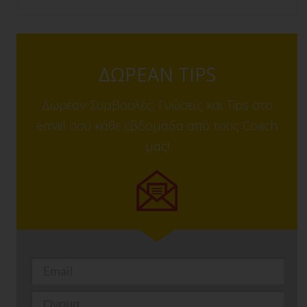
ΔΩΡΕΑΝ TIPS
Δωρέαν Συμβουλές, Γνώσεις και Tips στο
email σου κάθε εβδομάδα από τους Coach
μας!