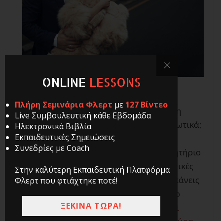
ONLINE
LESSONS
Πλήρη Σεμινάρια Φλερτ
με
127 Βίντεο
Έχεις ποτέ αναρωτηθεί πώς να κάνεις τη
Live Συμβουλευτική κάθε Εβδομάδα
γυναίκα που σου αρέσει, να σε θέλει ερωτικά;
Ηλεκτρονικά Βιβλία
Εκπαιδευτικές Σημειώσεις
Συνεδρίες με Coach
Η ερωτική έλξη αποτελεί τη βασική κινητήριο
δύναμη πίσω από το φλερτ και τις ερωτικές
Στην καλύτερη Εκπαιδευτική Πλατφόρμα
σχέσεις. Και η αλήθεια είναι πώς το να κάνεις
Φλερτ που φτιάχτηκε ποτέ!
μια γυναίκα να σε θέλει, δεν αποτελεί το
ΞΕΚΙΝΑ ΤΩΡΑ!
τιτάνιο κατόρθωμα που μας οδηγούν
οι