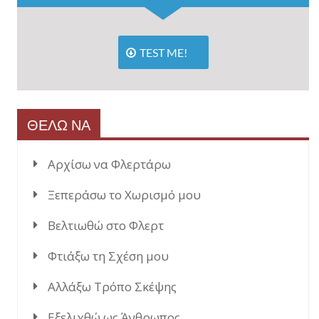
TEST ME!
ΘΕΛΩ ΝΑ
Αρχίσω να Φλερτάρω
Ξεπεράσω το Χωρισμό μου
Βελτιωθώ στο Φλερτ
Φτιάξω τη Σχέση μου
Αλλάξω Τρόπο Σκέψης
Εξελιχθώ ως Άνθρωπος