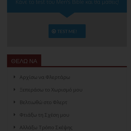
Κάνε το test του Men's Bible και θα μάθεις!
TEST ME!
ΘΕΛΩ ΝΑ
Αρχίσω να Φλερτάρω
Ξεπεράσω το Χωρισμό μου
Βελτιωθώ στο Φλερτ
Φτιάξω τη Σχέση μου
Αλλάξω Τρόπο Σκέψης