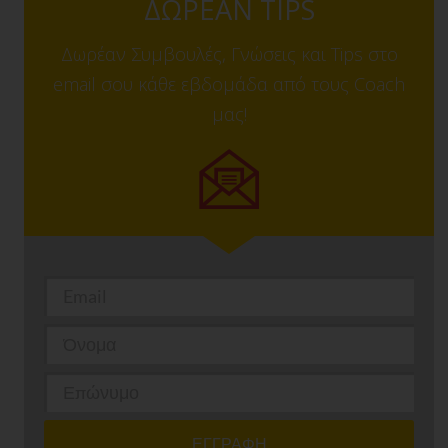
ΔΩΡΕΑΝ TIPS
Δωρέαν Συμβουλές, Γνώσεις και Tips στο
email σου κάθε εβδομάδα από τους Coach
μας!