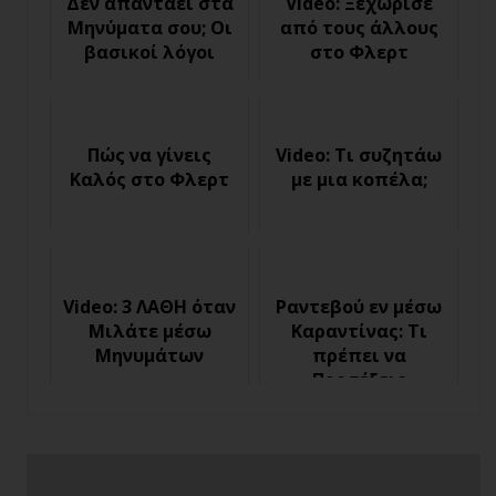
Δεν απαντάει στα
Video: Ξεχώρισε
Μηνύματα σου; Οι
από τους άλλους
βασικοί λόγοι
στο Φλερτ
Πώς να γίνεις
Video: Τι συζητάω
Καλός στο Φλερτ
με μια κοπέλα;
Video: 3 ΛΑΘΗ όταν
Ραντεβού εν μέσω
Μιλάτε μέσω
Καραντίνας: Τι
Μηνυμάτων
πρέπει να
Προσέξεις