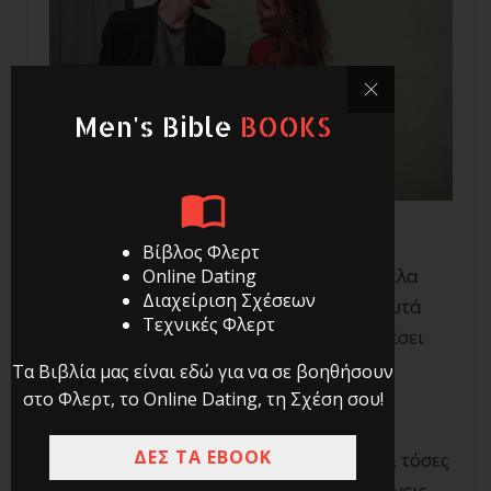
Men's Bible
BOOKS
Βίβλος Φλερτ
Τα πρώτα λεπτά κουβέντας με μια κοπέλα
Online Dating
Διαχείριση Σχέσεων
είναι συχνά καθοριστικά, καθώς από αυτά
Τεχνικές Φλερτ
εξαρτάται αν η κουβέντα σας θα διαρκέσει
και
αν θα έχεις την ευκαιρία για κάτι
Τα Βιβλία μας είναι εδώ για να σε βοηθήσουν
περισσότερο
.
στο Φλερτ, το Online Dating, τη Σχέση σου!
ΔΕΣ ΤΑ EBOOK
Όσο περισσότερο μιλάς σε μια γυναίκα, τόσες
περισσότερες ευκαιρίες έχεις να την κάνεις