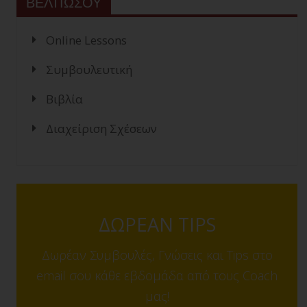
ΒΕΛΤΙΩΣΟΥ
Online Lessons
Συμβουλευτική
Βιβλία
Διαχείριση Σχέσεων
ΔΩΡΕΑΝ TIPS
Δωρέαν Συμβουλές, Γνώσεις και Tips στο
email σου κάθε εβδομάδα από τους Coach
μας!