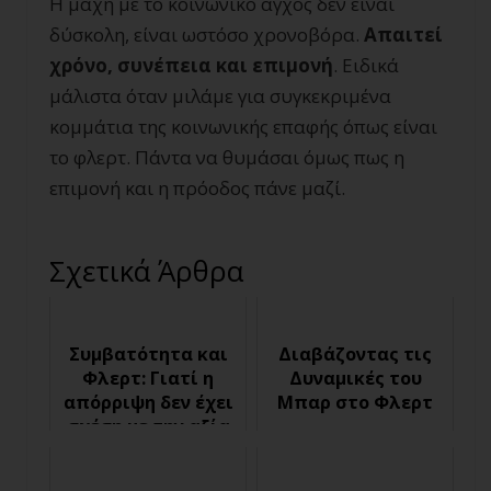
Η μάχη με το κοινωνικό άγχος δεν είναι
δύσκολη, είναι ωστόσο χρονοβόρα.
Απαιτεί
χρόνο, συνέπεια και επιμονή
. Ειδικά
μάλιστα όταν μιλάμε για συγκεκριμένα
κομμάτια της κοινωνικής επαφής όπως είναι
το φλερτ. Πάντα να θυμάσαι όμως πως η
επιμονή και η πρόοδος πάνε μαζί.
Σχετικά Άρθρα
Συμβατότητα και
Διαβάζοντας τις
Φλερτ: Γιατί η
Δυναμικές του
απόρριψη δεν έχει
Μπαρ στο Φλερτ
σχέση με την αξία
σου ως άντρας