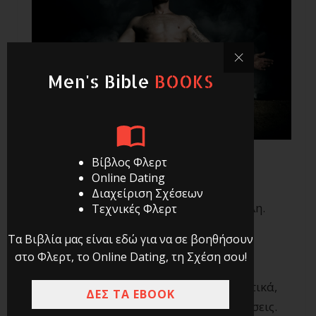
Men's Bible
BOOKS
Βίβλος Φλερτ
Online Dating
Ξέρω καλά πως το να παλεύεις με το
Διαχείριση Σχέσεων
κοινωνικό άγχος είναι μια μάχη δύσκολη.
Τεχνικές Φλερτ
Τα Βιβλία μας είναι εδώ για να σε βοηθήσουν
Κάθε κοινωνική επαφή μοιάζει σα να
στο Φλερτ, το Online Dating, τη Σχέση σου!
περπατάς σε τεντωμένο σχοινί και
αισθάνεσαι πως αν δε βαδίζεις προσεχτικά,
ΔΕΣ ΤΑ EBOOK
θα χάσεις την ισορροπία σου και θα πέσεις.