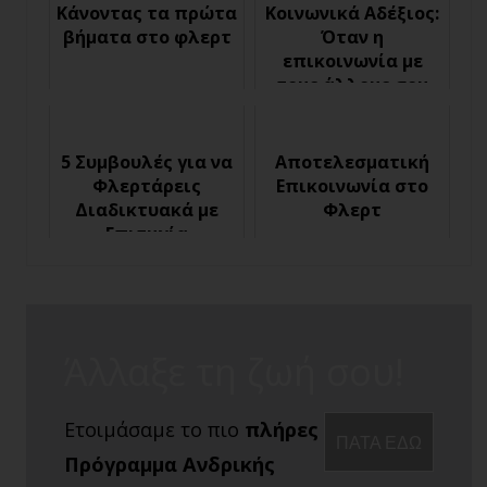
Κάνοντας τα πρώτα
Κοινωνικά Αδέξιος:
βήματα στο φλερτ
Όταν η
επικοινωνία με
τους άλλους σου
φαίνεται εφιάλτης
5 Συμβουλές για να
Αποτελεσματική
Φλερτάρεις
Επικοινωνία στο
Διαδικτυακά με
Φλερτ
Επιτυχία
Άλλαξε τη ζωή σου!
Ετοιμάσαμε το πιο
πλήρες
ΠΑΤΑ ΕΔΩ
Πρόγραμμα Ανδρικής