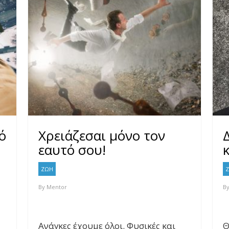
ό
Χρειάζεσαι μόνο τον
εαυτό σου!
κ
ΖΩΗ
By
Mentor
B
Ανάγκες έχουμε όλοι. Φυσικές και
Θ