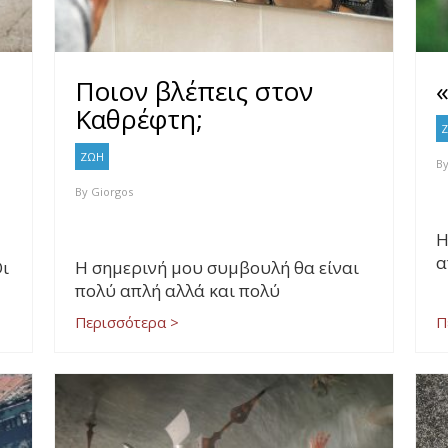
Ποιον βλέπεις στον
Καθρέφτη;
ΖΩΗ
B
By
Giorgos
Η
α
Οι
Η σημερινή μου συμβουλή θα είναι
πολύ απλή αλλά και πολύ
Περισσότερα >
Π