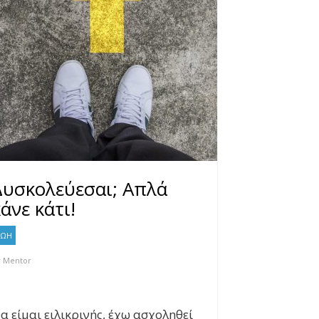
Δυσκολεύεσαι; Απλά
άνε κάτι!
ΖΩΗ
y
Mentor
α είμαι ειλικρινής, έχω ασχοληθεί