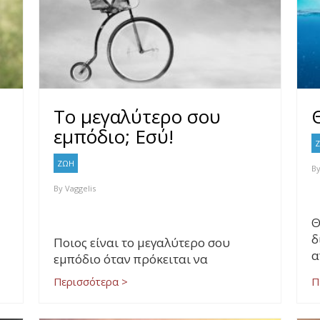
Το μεγαλύτερο σου
εμπόδιο; Εσύ!
ΖΩΗ
B
By
Vaggelis
Θ
δ
Ποιος είναι το μεγαλύτερο σου
α
εμπόδιο όταν πρόκειται να
Περισσότερα >
Π