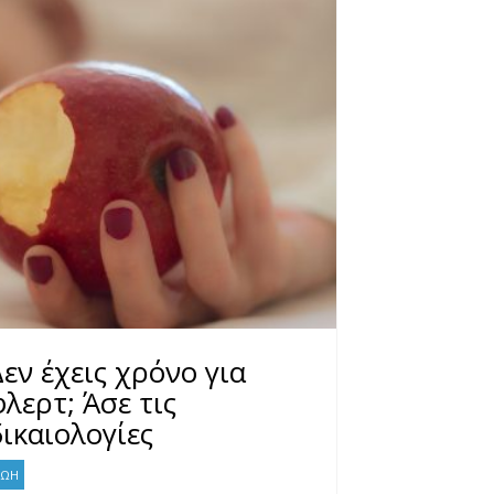
Δεν έχεις χρόνο για
φλερτ; Άσε τις
δικαιολογίες
ΖΩΗ