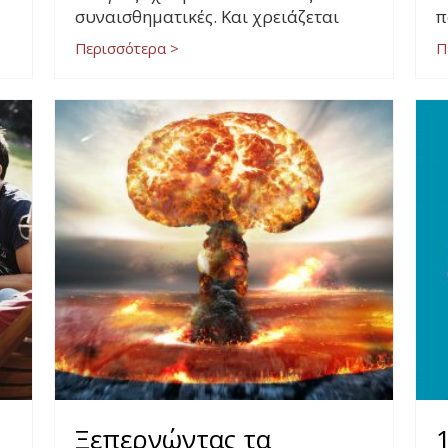
συναισθηματικές. Και χρειάζεται
π
Περισσότερα >
Π
Ξεπερνώντας τα