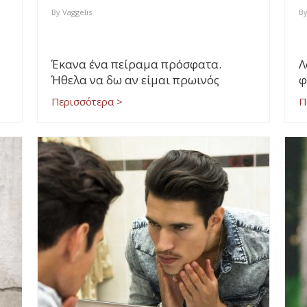
By
Vaggelis
B
Έκανα ένα πείραμα πρόσφατα.
Λ
Ήθελα να δω αν είμαι πρωινός
φ
Περισσότερα >
Π