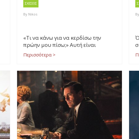
ΣΧΕΣΕΙΣ
Σ
By
Nikos
B
«Τι να κάνω για να κερδίσω την
Ό
πρώην μου πίσω;» Αυτή είναι
σ
Περισσότερα >
Π