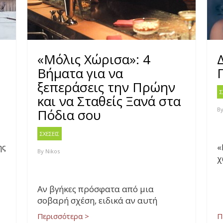
«Μόλις Χώρισα»: 4
Βήματα για να
ξεπεράσεις την Πρώην
Σ
και να Σταθείς Ξανά στα
B
Πόδια σου
ΣΧΕΣΕΙΣ
ης
«
By
Nikos
χ
Αν βγήκες πρόσφατα από μια
σοβαρή σχέση, ειδικά αν αυτή
Περισσότερα >
Π