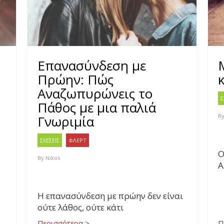
Επανασύνδεση με
Πρώην: Πώς
κ
Αναζωπυρώνεις το
Σ
Πάθος με μια παλιά
B
Γνωριμία
ΣΧΕΣΕΙΣ
ΦΛΕΡΤ
Ο
By
Nikos
Α
Η επανασύνδεση με πρώην δεν είναι
ούτε λάθος, ούτε κάτι
Περισσότερα >
Π